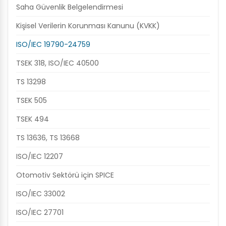
Saha Güvenlik Belgelendirmesi
Kişisel Verilerin Korunması Kanunu (KVKK)
ISO/IEC 19790-24759
TSEK 318, ISO/IEC 40500
TS 13298
TSEK 505
TSEK 494
TS 13636, TS 13668
ISO/IEC 12207
Otomotiv Sektörü için SPICE
ISO/IEC 33002
ISO/IEC 27701