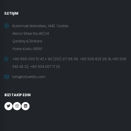
İLETİŞİM
Kızılırmak Mahallesi, 1443. Cadde
Akıncı Sitesi No:40/24
Çankaya/Ankara
Posta Kodu: 06510
+90 555 003 51 47,+ 90 (312) 217 66 36, +90 539 823 26 16,+90 536
342 43 22, +90 534 207 71 23
info@ictcertify.com
BİZİ TAKİP EDİN