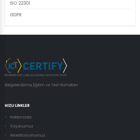
ISO 22301
GDPR
Belgelendirme, Eğitim ve Test Hizmetleri
HIZLI LİNKLER
Hakkımızda
Vizyonumuz
Akreditasyonumuz