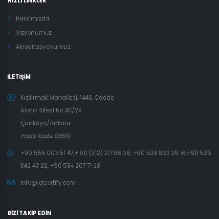
HIZLI LİNKLER
Hakkımızda
Vizyonumuz
Akreditasyonumuz
İLETİŞİM
Kızılırmak Mahallesi, 1443. Cadde
Akıncı Sitesi No:40/24
Çankaya/Ankara
Posta Kodu: 06510
+90 555 003 51 47,+ 90 (312) 217 66 36, +90 539 823 26 16,+90 536
342 43 22, +90 534 207 71 23
info@ictcertify.com
BİZİ TAKİP EDİN