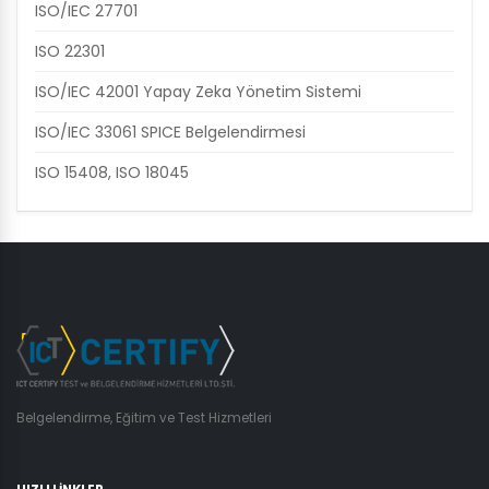
ISO/IEC 27701
ISO 22301
ISO/IEC 42001 Yapay Zeka Yönetim Sistemi
ISO/IEC 33061 SPICE Belgelendirmesi
ISO 15408, ISO 18045
Belgelendirme, Eğitim ve Test Hizmetleri