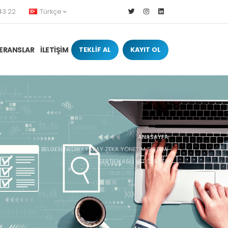
43 22
Türkçe
ERANSLAR
İLETİŞİM
TEKLİF AL
KAYIT OL
ANASAYFA
ISO/IEC 42001 BELGESI NEDIR? YAPAY ZEKA YÖNETIM SISTEMI
SERTIFIKASI | ICT CERTIFY