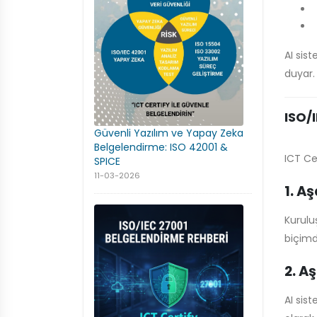
AI sis
duyar.
ISO/
Güvenli Yazılım ve Yapay Zeka
Belgelendirme: ISO 42001 &
ICT Ce
SPICE
11-03-2026
1. A
Kurulu
biçimd
2. A
AI sist