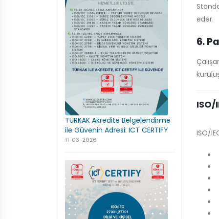
Standa
eder.
6. P
Çalışa
kurulu
ISO/
TÜRKAK Akredite Belgelendirme
ile Güvenin Adresi: ICT CERTIFY
ISO/IE
11-03-2026