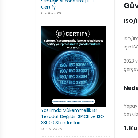
Stratejik AI Yönetimi | ICT
Güv
Certify
01-06-2026
ISO/
ISO/IE
için I
standa
2023 yı
çerçev
ve hizm
Nede
Yapay 
Yazılımda Mükemmellik Bir
baskıl
Tesadüf Değildir: SPICE ve ISO
arenad
33000 Standartları
1. K
13-03-2026