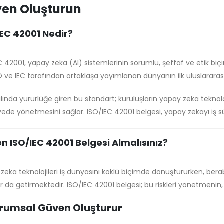
en Oluşturun
IEC 42001 Nedir?
C 42001, yapay zeka (AI) sistemlerinin sorumlu, şeffaf ve etik biçi
SO ve IEC tarafından ortaklaşa yayımlanan dünyanın ilk uluslarar
rdıdır.
lında yürürlüğe giren bu standart; kuruluşların yapay zeka teknoloji
ede yönetmesini sağlar. ISO/IEC 42001 belgesi, yapay zekayı iş s
et geliştiren her kuruluş için kritik bir güven ve uyumluluk aracıdı
n ISO/IEC 42001 Belgesi Almalısınız?
zeka teknolojileri iş dünyasını köklü biçimde dönüştürürken, berabe
ar da getirmektedir. ISO/IEC 42001 belgesi; bu riskleri yönetmeni
a rekabette öne geçmenin en güçlü yoludur.
urumsal Güven Oluşturur