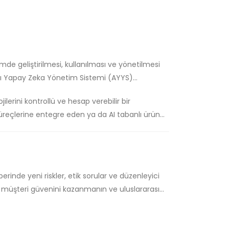
mde geliştirilmesi, kullanılması ve yönetilmesi
ası Yapay Zeka Yönetim Sistemi (AYYS)
lerini kontrollü ve hesap verebilir bir
üreçlerine entegre eden ya da AI tabanlı ürün
r.
rinde yeni riskler, etik sorular ve düzenleyici
n, müşteri güvenini kazanmanın ve uluslararası