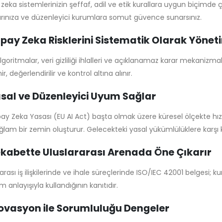
zeka sistemlerinizin şeffaf, adil ve etik kurallara uygun biçimde ça
arınıza ve düzenleyici kurumlara somut güvence sunarsınız.
apay Zeka Risklerini Sistematik Olarak Yöneti
lgoritmalar, veri gizliliği ihlalleri ve açıklanamaz karar mekanizmal
nir, değerlendirilir ve kontrol altına alınır.
asal ve Düzenleyici Uyum Sağlar
ay Zeka Yasası (EU AI Act) başta olmak üzere küresel ölçekte 
ağlam bir zemin oluşturur. Gelecekteki yasal yükümlülüklere karş
ekabette Uluslararası Arenada Öne Çıkarır
rarası iş ilişkilerinde ve ihale süreçlerinde ISO/IEC 42001 belgesi
 anlayışıyla kullandığının kanıtıdır.
novasyon ile Sorumluluğu Dengeler