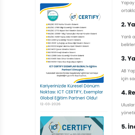
Yapay 
ortakl
2. Y
Yanlı a
belirle
3. Y
AB Yap
için s
Kariyerinizde Küresel Dönüm
4. R
Noktası: ICT CERTIFY, Exemplar
Global Eğitim Partneri Oldu!
12-03-2026
Ulusla
yönetim
5. İ