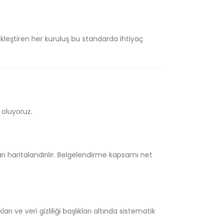
leştiren her kuruluş bu standarda ihtiyaç
 oluyoruz.
rı haritalandırılır. Belgelendirme kapsamı net
ları ve veri gizliliği başlıkları altında sistematik