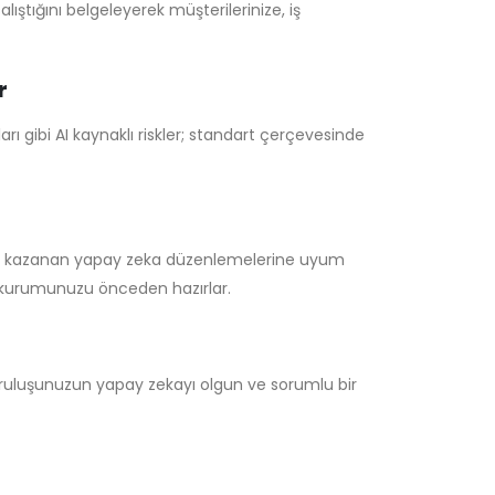
lıştığını belgeleyerek müşterilerinize, iş
r
arı gibi AI kaynaklı riskler; standart çerçevesinde
hız kazanan yapay zeka düzenlemelerine uyum
ı kurumunuzu önceden hazırlar.
; kuruluşunuzun yapay zekayı olgun ve sorumlu bir