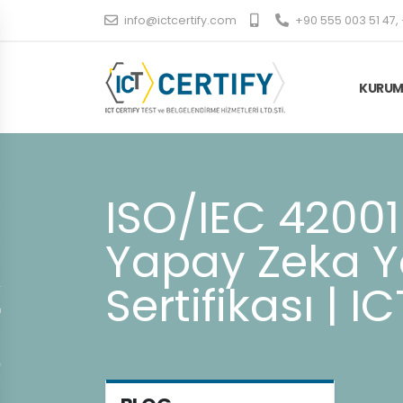
info@ictcertify.com
+90 555 003 51 47, 
KURUM
ISO/IEC 42001
Yapay Zeka Y
Sertifikası | I