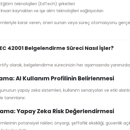
Eğitim teknolojileri (EdTech) şirketleri
İnsan kaynakları ve işe alım teknolojileri sağlayıcıları
temleriyle karar veren, öneri sunan veya süreç otomasyonu gerçek
IEC 42001 Belgelendirme Süreci Nasıl İşler?
rtify olarak, belgelendirme sürecinizin her aşamasında yanınızda
şama: AI Kullanım Profilinin Belirlenmesi
şunuzun yapay zeka sistemleri, kullanım senaryoları ve etki alanla
e tanımlanır.
şama: Yapay Zeka Risk Değerlendirmesi
emlerinin potansiyel riskleri; önyargı, şeffaflık eksikliği, güvenlik açık