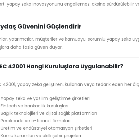
rt, yapay zeka inovasyonunu engellemez; aksine sürdürülebilir ve 
aydaş Güvenini Güçlendirir
nlar, yatırımcılar, müşteriler ve kamuoyu; sorumlu yapay zeka uyg
şlara daha fazla güven duyar.
IEC 42001 Hangi Kuruluşlara Uygulanabilir?
C 42001, yapay zeka geliştiren, kullanan veya tedarik eden her ölç
Yapay zeka ve yazılım geliştirme şirketleri
Fintech ve bankacılık kuruluşları
Sağlık teknolojileri ve dijital sağlık platformları
Perakende ve e-ticaret firmaları
Üretim ve endüstriyel otomasyon şirketleri
Kamu kurumları ve akıllı şehir projeleri