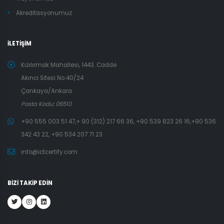
Akreditasyonumuz
İLETİŞİM
Kızılırmak Mahallesi, 1443. Cadde
Akıncı Sitesi No:40/24
Çankaya/Ankara
Posta Kodu: 06510
+90 555 003 51 47,+ 90 (312) 217 66 36, +90 539 823 26 16,+90 536
342 43 22, +90 534 207 71 23
info@ictcertify.com
BİZİ TAKİP EDİN