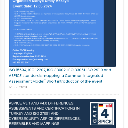
ISO 15504, ISO 12207, ISO 33002, ISO 33061, ISO 29110 and
ASPICE standards mapping, a Common Integrated
Assessment Model" Short introduction of the event
12-02-2024