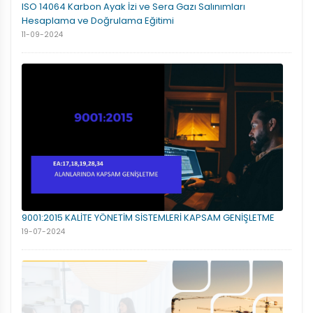
ISO 14064 Karbon Ayak İzi ve Sera Gazı Salınımları
Hesaplama ve Doğrulama Eğitimi
11-09-2024
9001:2015 KALİTE YÖNETİM SİSTEMLERİ KAPSAM GENİŞLETME
19-07-2024