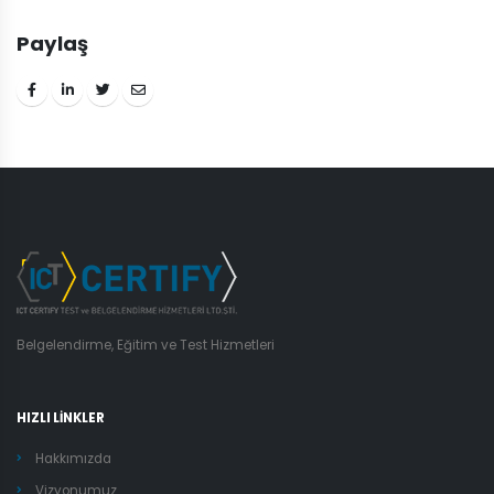
Paylaş
Belgelendirme, Eğitim ve Test Hizmetleri
HIZLI LİNKLER
Hakkımızda
Vizyonumuz